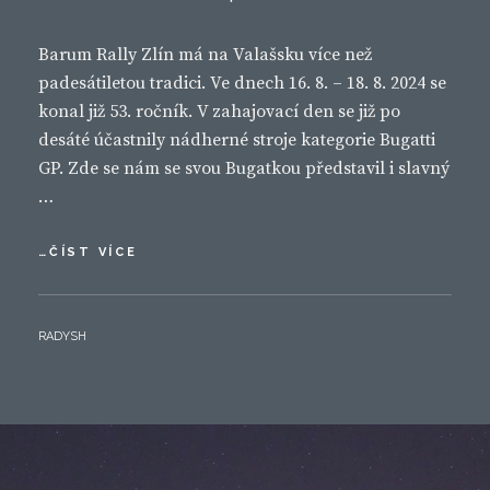
Barum Rally Zlín má na Valašsku více než
padesátiletou tradici. Ve dnech 16. 8. – 18. 8. 2024 se
konal již 53. ročník. V zahajovací den se již po
desáté účastnily nádherné stroje kategorie Bugatti
GP. Zde se nám se svou Bugatkou představil i slavný
…
BARUMKA
…ČÍST VÍCE
2024
BY
RADYSH