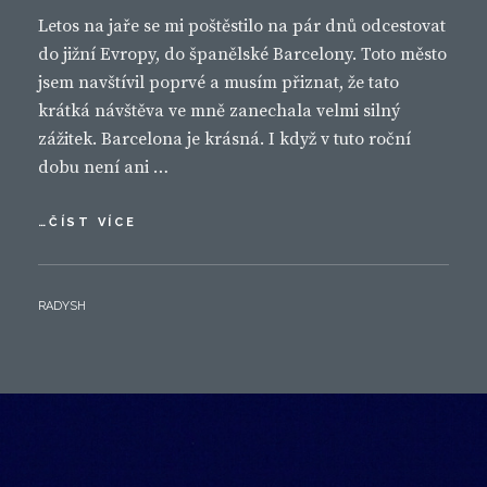
Letos na jaře se mi poštěstilo na pár dnů odcestovat
do jižní Evropy, do španělské Barcelony. Toto město
jsem navštívil poprvé a musím přiznat, že tato
krátká návštěva ve mně zanechala velmi silný
zážitek. Barcelona je krásná. I když v tuto roční
dobu není ani …
BARCELONA
…ČÍST VÍCE
BY
RADYSH