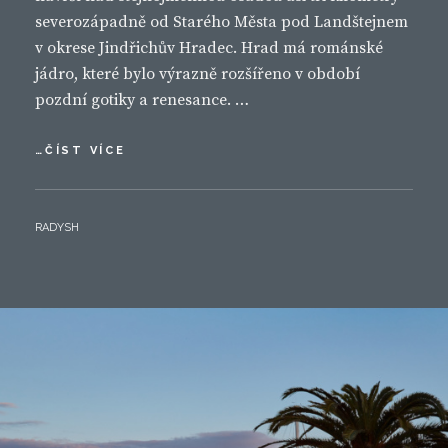
severozápadně od Starého Města pod Landštejnem
v okrese Jindřichův Hradec. Hrad má románské
jádro, které bylo výrazně rozšířeno v období
pozdní gotiky a renesance. …
LANDŠTEJN
…ČÍST VÍCE
BY
RADYSH