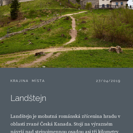
CATEGORIES:
POSTED
KRAJINA
,
MÍSTA
27/04/2019
ON
Landštejn
Landštejn je mohutná románská zřícenina hradu v
oblasti zvané Česká Kanada. Stojí na výrazném
návrší nad stejnojmennou osadou asi tři kilometry