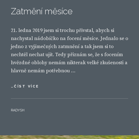
Zatmění měsíce
21. ledna 2019 jsem si trochu přivstal, abych si
nachystal nádobíčko na focení měsíce. Jednalo se o
jedno z vyjímečných zatmnění a tak jsem si to
nechtěl nechat ujít. Tedy přiznám se, že s focením
hvězdné oblohy nemám nikterak velké zkušenosti a
hlavně nemám potřebnou …
ZATMĚNÍ
…ČÍST VÍCE
MĚSÍCE
BY
RADYSH