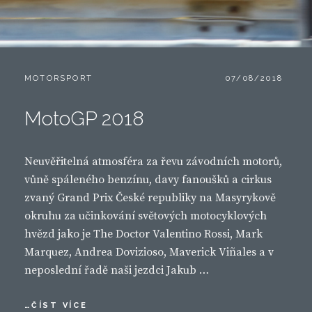
CATEGORIES:
POSTED
MOTORSPORT
07/08/2018
ON
MotoGP 2018
Neuvěřitelná atmosféra za řevu závodních motorů,
vůně spáleného benzínu, davy fanoušků a cirkus
zvaný Grand Prix České republiky na Masyrykově
okruhu za učinkování světových motocyklových
hvězd jako je The Doctor Valentino Rossi, Mark
Marquez, Andrea Dovizioso, Maverick Viñales a v
neposlední řadě naši jezdci Jakub …
MOTOGP
…ČÍST VÍCE