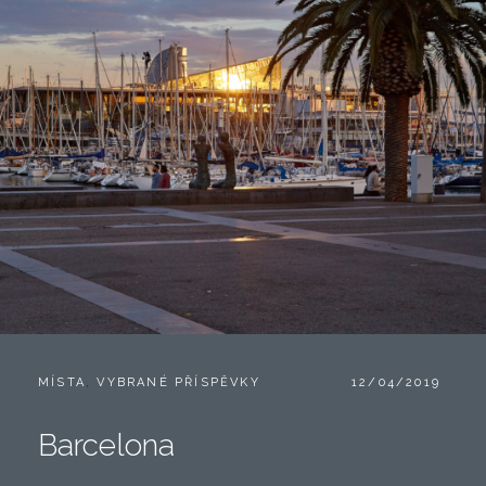
CATEGORIES:
POSTED
MÍSTA
,
VYBRANÉ PŘÍSPĚVKY
12/04/2019
ON
Barcelona