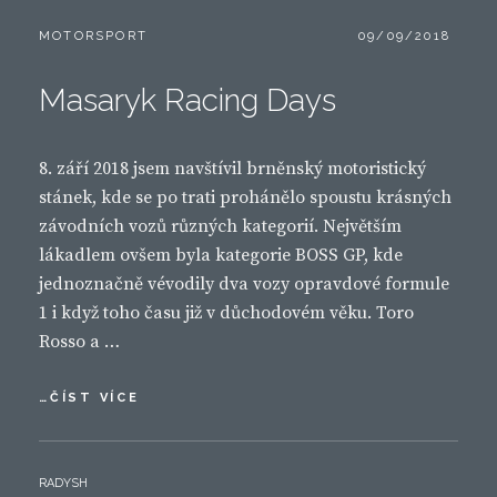
CATEGORIES:
POSTED
MOTORSPORT
09/09/2018
ON
Masaryk Racing Days
8. září 2018 jsem navštívil brněnský motoristický
stánek, kde se po trati prohánělo spoustu krásných
závodních vozů různých kategorií. Největším
lákadlem ovšem byla kategorie BOSS GP, kde
jednoznačně vévodily dva vozy opravdové formule
1 i když toho času již v důchodovém věku. Toro
Rosso a …
MASARYK
…ČÍST VÍCE
RACING
DAYS
BY
RADYSH