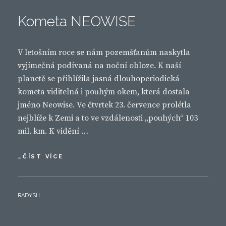
ON
Kometa NEOWISE
V letošním roce se nám pozemšťanům naskytla
vyjímečná podívaná na noční obloze. K naší
planetě se přiblížila jasná dlouhoperiodická
kometa viditelná i pouhým okem, která dostala
jméno Neowise. Ve čtvrtek 23. července prolétla
nejblíže k Zemi a to ve vzdálenosti „pouhých“ 103
mil. km. K vidění …
KOMETA
…ČÍST VÍCE
NEOWISE
BY
RADYSH