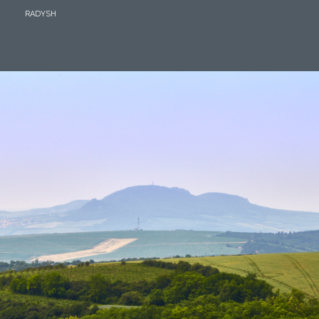
BY
RADYSH