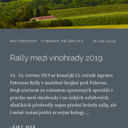
CATEGORIES:
POSTED
MOTORSPORT
,
VYBRANÉ PŘÍSPĚVKY
16/06/2019
ON
Rally mezi vinohrady 2019
14. -15. června 2019 se konal již 15. ročník Agrotec
Petronas Rally v malebné krajině pod Pálavou.
Svoji zručnost za volantem upravených speciálů v
prachu mezi vinohrady i na úzkých asfaltových
silničkách předvedly nejen přední hvězdy rally, ale
i méně známí jezdci se svými kolegy …
RALLY
…ČÍST VÍCE