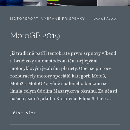
CATEGORIES:
POSTED
MOTORSPORT
,
VYBRANÉ PŘÍSPĚVKY
05/08/2019
ON
MotoGP 2019
Již tradičně patřil tentokráte první srpnový víkend
a brněnský automotodrom těm nejlepším
motocyklovým jezdcům planety. Opět se po roce
rozburácely motory speciálů kategorií Moto3,
Moto2 a MotoGP a vůně spáleného benzínu se
linula celým údolím Masarykova okruhu. Za účasti
našich jezdců Jakuba Kornfeila, Filipa Salače …
MOTOGP
…ČÍST VÍCE
2019