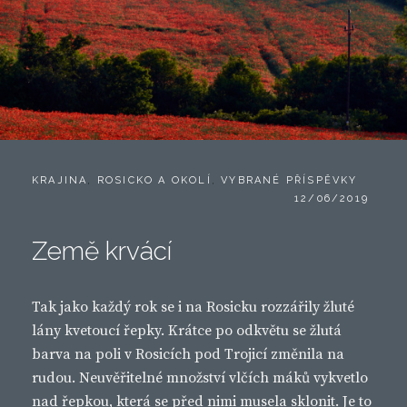
CATEGORIES:
KRAJINA
,
ROSICKO A OKOLÍ
,
VYBRANÉ PŘÍSPĚVKY
POSTED
12/06/2019
ON
Země krvácí
Tak jako každý rok se i na Rosicku rozzářily žluté
lány kvetoucí řepky. Krátce po odkvětu se žlutá
barva na poli v Rosicích pod Trojicí změnila na
rudou. Neuvěřitelné množství vlčích máků vykvetlo
nad řepkou, která se před nimi musela sklonit. Je to