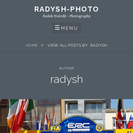
Skip
RADYSH-PHOTO
to
Radek Hnízdil – Photography
content
MENU
HOME
VIEW ALL POSTS BY
RADYSH
AUTHOR:
radysh