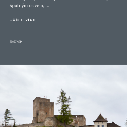
špatným osivem, …
ZEMĚ
…ČÍST VÍCE
KRVÁCÍ
BY
RADYSH